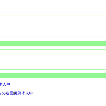
？
の造園|庭師求人中