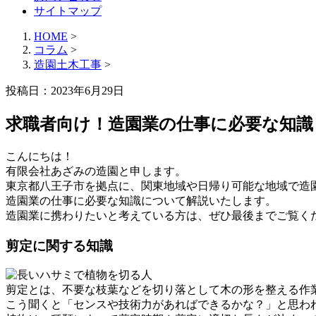
サイトマップ
HOME
>
コラム
>
造園土木工事
>
投稿日：2023年6月29日
求職者向け！造園業の仕事に必要な知識
こんにちは！
有限会社あざみの造園と申します。
東京都八王子市を拠点に、関東地域や日帰り可能な地域で造
造園業の仕事に必要な知識について解説いたします。
造園業に携わりたいと考えている方は、ぜひ最後までご覧く
剪定に関する知識
剪定とは、不要な枝葉などを切り落として木の形を整える作
こう聞くと「センスや技術力があればできるかな？」と思わ