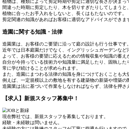
植物は、種類によって剪定時期や剪定に適切な長さが決まっ
間違った時期に剪定したり、木を切りすぎたりしてしまうと
植物に合ったお手入れをしないと、長くはもたないのです。
剪定関連の知識があればお客様に適切なアドバイスができま
造園に関する知識・法律
造園業は、お客様のご要望に沿って庭の設計も行う仕事です
近年では日本庭園だけでなく、イングリッシュガーデンなど
よって、お客様の要望に応えるための情報収集や知識の蓄え
自分が今持っている技術力や知識量に満足したり、固執した
常に学び続けることが求められます。
また、造園にまつわる法律の知識を身につけておくことも大
例えば、一定規模以上の敷地を有する建築物の新築や増築の
造園業は法に基づいて作業をしなければならず、法律を押さ
【求人】新規スタッフ募集中！
現在弊社では、新規スタッフを募集しております。
経験・未経験は問いません。
未経験の方には熟練のスタッフが丁寧に指導を行いますので