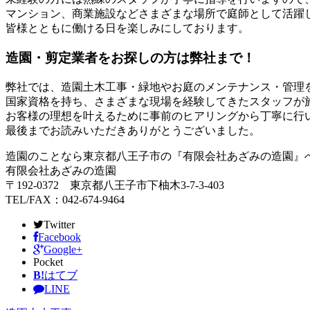
マンション、商業施設などさまざまな場所で庭師として活躍
皆様とともに働ける日を楽しみにしております。
造園・剪定業者をお探しの方は弊社まで！
弊社では、造園土木工事・緑地やお庭のメンテナンス・管理
国家資格を持ち、さまざまな現場を経験してきたスタッフが
お客様の理想を叶えるために事前のヒアリングから丁寧に行
最後までお読みいただきありがとうございました。
造園のことなら東京都八王子市の『有限会社あざみの造園』
有限会社あざみの造園
〒192-0372 東京都八王子市下柚木3-7-3-403
TEL/FAX：042-674-9464
Twitter
Facebook
Google+
Pocket
B!
はてブ
LINE